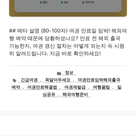
## 메타 설명 (80-100자) 여권 만료일 임박! 해외여
행 예약 때문에 당황하셨나요? 만료 전 해외 출국
가능한지, 여권 갱신 절차는 어떻게 되는지 속 시원
히 알려드립니다. 지금 바로 확인하세요!
카
정보
테
태
긴급여권
,
꼭알아두세요
,
여권만료임박해외출국
고
그
예약
,
여권만료해결법
,
여권재발급
,
여행꿀팁
,
일
리
상공유
,
해외여행준비