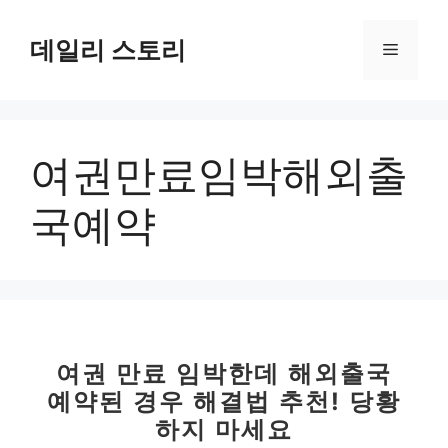
컨
텐
데일리 스토리
메
츠
로
뉴
건
너
여권만료임박해외출
뛰
기
국예약
여권 만료 임박한데 해외출국
예약된 경우 해결법 추천! 당황
하지 마세요