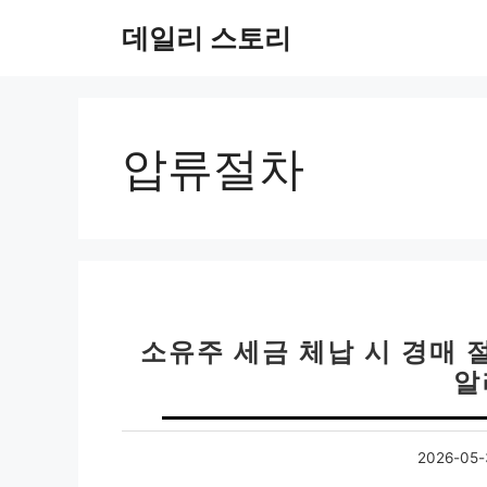
컨
데일리 스토리
텐
츠
로
건
너
압류절차
뛰
기
소유주 세금 체납 시 경매 
알
2026-05-