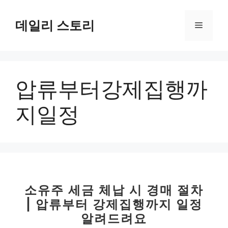
컨
텐
데일리 스토리
메
츠
로
뉴
건
너
압류부터강제집행까
뛰
기
지일정
소유주 세금 체납 시 경매 절차
| 압류부터 강제집행까지 일정
알려드려요