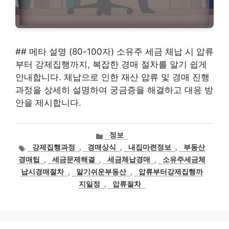
## 메타 설명 (80-100자) 소유주 세금 체납 시 압류
부터 강제집행까지, 복잡한 경매 절차를 알기 쉽게
안내합니다. 체납으로 인한 재산 압류 및 경매 진행
과정을 상세히 설명하여 궁금증을 해결하고 대응 방
안을 제시합니다.
카
정보
테
태
강제집행과정
,
경매상식
,
내집마련정보
,
부동산
고
그
경매팁
,
세금문제해결
,
세금체납경매
,
소유주세금체
리
납시경매절차
,
알기쉬운부동산
,
압류부터강제집행까
지일정
,
압류절차