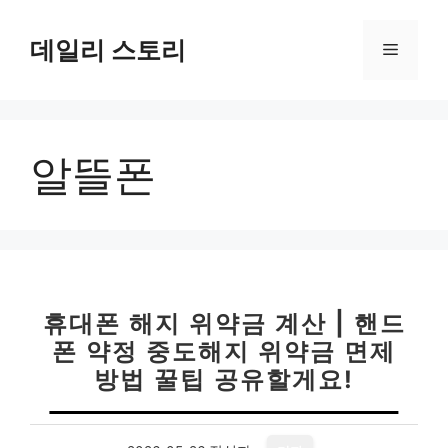
컨
텐
데일리 스토리
메
츠
로
뉴
건
너
알뜰폰
뛰
기
휴대폰 해지 위약금 계산 | 핸드
폰 약정 중도해지 위약금 면제
방법 꿀팁 공유할게요!