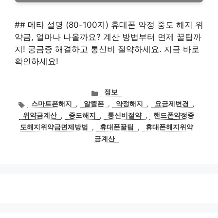
## 메타 설명 (80-100자) 휴대폰 약정 중도 해지 위
약금, 얼마나 나올까요? 계산 방법부터 면제 꿀팁까
지! 궁금증 해결하고 통신비 절약하세요. 지금 바로
확인하세요!
카
정보
테
태
스마트폰해지
,
알뜰폰
,
약정해지
,
요금제변경
,
고
그
위약금계산
,
중도해지
,
통신비절약
,
핸드폰약정중
리
도해지위약금면제방법
,
휴대폰꿀팁
,
휴대폰해지위약
금계산