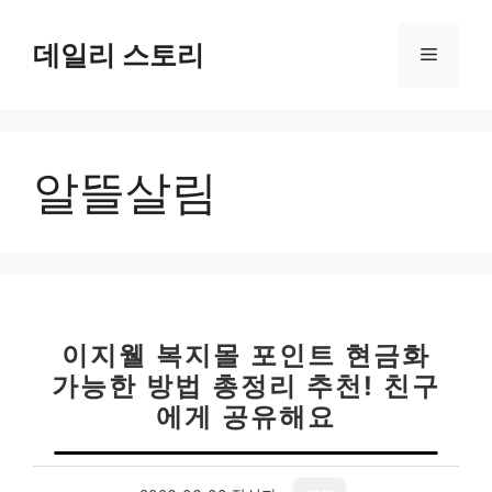
컨
텐
데일리 스토리
메
츠
로
뉴
건
너
알뜰살림
뛰
기
이지웰 복지몰 포인트 현금화
가능한 방법 총정리 추천! 친구
에게 공유해요