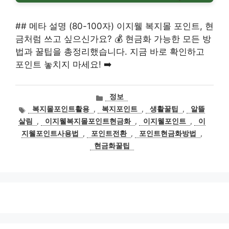
## 메타 설명 (80-100자) 이지웰 복지몰 포인트, 현
금처럼 쓰고 싶으신가요? 💰 현금화 가능한 모든 방
법과 꿀팁을 총정리했습니다. 지금 바로 확인하고
포인트 놓치지 마세요! ➡️
카
정보
테
태
복지몰포인트활용
,
복지포인트
,
생활꿀팁
,
알뜰
고
그
살림
,
이지웰복지몰포인트현금화
,
이지웰포인트
,
이
리
지웰포인트사용법
,
포인트전환
,
포인트현금화방법
,
현금화꿀팁