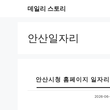
컨
데일리 스토리
텐
츠
로
건
너
안산일자리
뛰
기
안산시청 홈페이지 일자리
2026-06-