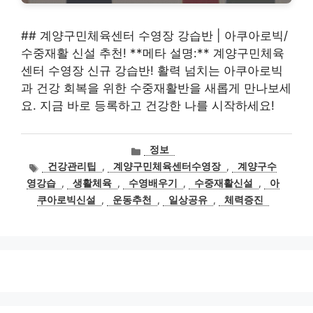
## 계양구민체육센터 수영장 강습반 | 아쿠아로빅/
수중재활 신설 추천! **메타 설명:** 계양구민체육
센터 수영장 신규 강습반! 활력 넘치는 아쿠아로빅
과 건강 회복을 위한 수중재활반을 새롭게 만나보세
요. 지금 바로 등록하고 건강한 나를 시작하세요!
카
정보
테
태
건강관리팁
,
계양구민체육센터수영장
,
계양구수
고
그
영강습
,
생활체육
,
수영배우기
,
수중재활신설
,
아
리
쿠아로빅신설
,
운동추천
,
일상공유
,
체력증진