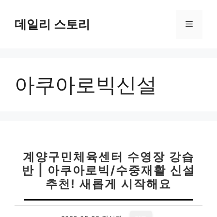
컨
텐
데일리 스토리
메
츠
로
뉴
건
너
아쿠아로빅신설
뛰
기
계양구민체육센터 수영장 강습
반 | 아쿠아로빅/수중재활 신설
추천! 새롭게 시작해요