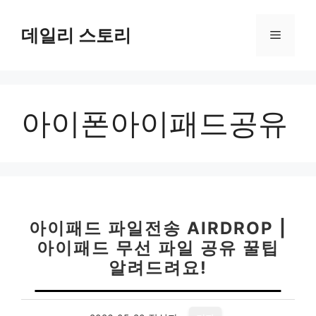
컨
텐
데일리 스토리
메
츠
로
뉴
건
너
아이폰아이패드공유
뛰
기
아이패드 파일전송 AIRDROP |
아이패드 무선 파일 공유 꿀팁
알려드려요!