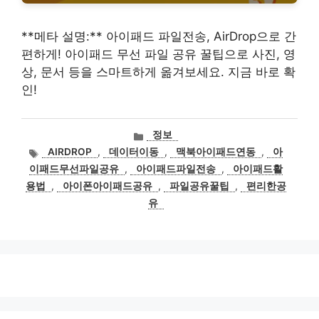
**메타 설명:** 아이패드 파일전송, AirDrop으로 간
편하게! 아이패드 무선 파일 공유 꿀팁으로 사진, 영
상, 문서 등을 스마트하게 옮겨보세요. 지금 바로 확
인!
카
정보
테
태
AIRDROP
,
데이터이동
,
맥북아이패드연동
,
아
고
그
이패드무선파일공유
,
아이패드파일전송
,
아이패드활
리
용법
,
아이폰아이패드공유
,
파일공유꿀팁
,
편리한공
유