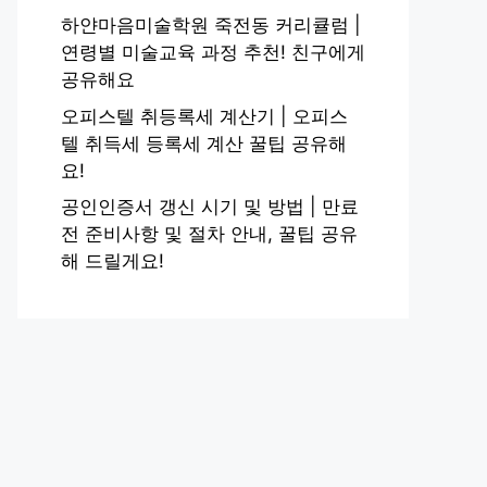
하얀마음미술학원 죽전동 커리큘럼 |
연령별 미술교육 과정 추천! 친구에게
공유해요
오피스텔 취등록세 계산기 | 오피스
텔 취득세 등록세 계산 꿀팁 공유해
요!
공인인증서 갱신 시기 및 방법 | 만료
전 준비사항 및 절차 안내, 꿀팁 공유
해 드릴게요!