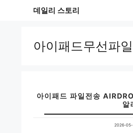
컨
데일리 스토리
텐
츠
로
건
너
아이패드무선파일
뛰
기
아이패드 파일전송 AIRDRO
알
2026-05-