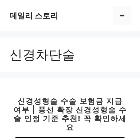
컨
텐
데일리 스토리
메
츠
로
뉴
건
너
신경차단술
뛰
기
신경성형술 수술 보험금 지급
여부 | 풍선 확장 신경성형술 수
술 인정 기준 추천! 꼭 확인하세
요