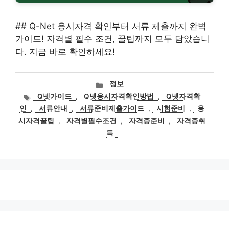
## Q-Net 응시자격 확인부터 서류 제출까지 완벽
가이드! 자격별 필수 조건, 꿀팁까지 모두 담았습니
다. 지금 바로 확인하세요!
카
정보
테
태
Q넷가이드
,
Q넷응시자격확인방법
,
Q넷자격확
고
그
인
,
서류안내
,
서류준비제출가이드
,
시험준비
,
응
리
시자격꿀팁
,
자격별필수조건
,
자격증준비
,
자격증취
득