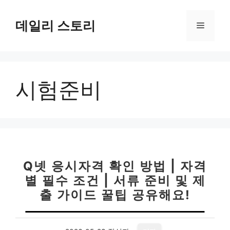
컨
텐
데일리 스토리
메
츠
로
뉴
건
너
시험준비
뛰
기
Q넷 응시자격 확인 방법 | 자격
별 필수 조건 | 서류 준비 및 제
출 가이드 꿀팁 공유해요!