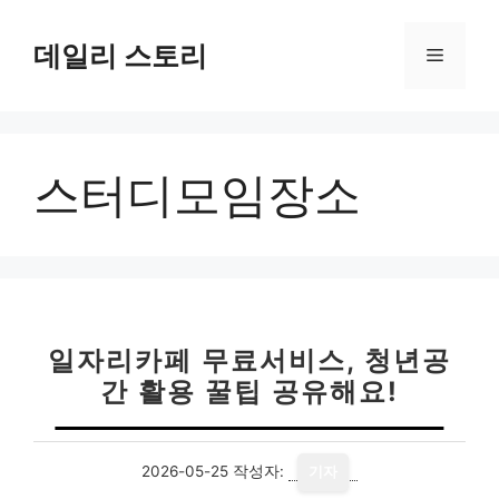
컨
텐
데일리 스토리
메
츠
로
뉴
건
너
스터디모임장소
뛰
기
일자리카페 무료서비스, 청년공
간 활용 꿀팁 공유해요!
2026-05-25
작성자:
기자