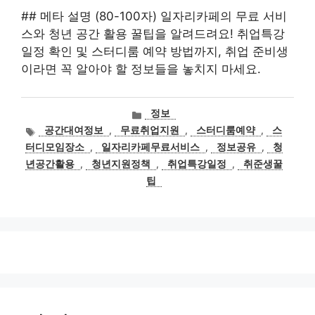
## 메타 설명 (80-100자) 일자리카페의 무료 서비
스와 청년 공간 활용 꿀팁을 알려드려요! 취업특강
일정 확인 및 스터디룸 예약 방법까지, 취업 준비생
이라면 꼭 알아야 할 정보들을 놓치지 마세요.
카
정보
테
태
공간대여정보
,
무료취업지원
,
스터디룸예약
,
스
고
그
터디모임장소
,
일자리카페무료서비스
,
정보공유
,
청
리
년공간활용
,
청년지원정책
,
취업특강일정
,
취준생꿀
팁