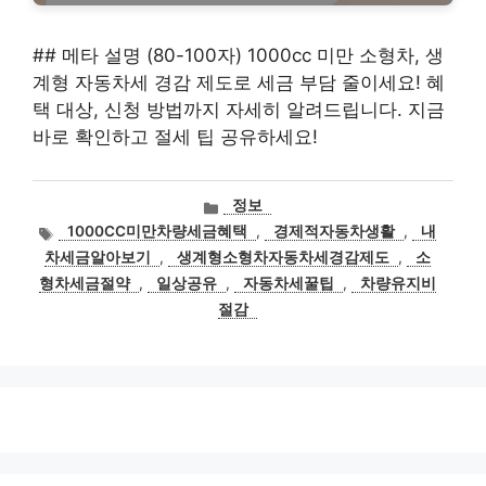
## 메타 설명 (80-100자) 1000cc 미만 소형차, 생
계형 자동차세 경감 제도로 세금 부담 줄이세요! 혜
택 대상, 신청 방법까지 자세히 알려드립니다. 지금
바로 확인하고 절세 팁 공유하세요!
카
정보
테
태
1000CC미만차량세금혜택
,
경제적자동차생활
,
내
고
그
차세금알아보기
,
생계형소형차자동차세경감제도
,
소
리
형차세금절약
,
일상공유
,
자동차세꿀팁
,
차량유지비
절감