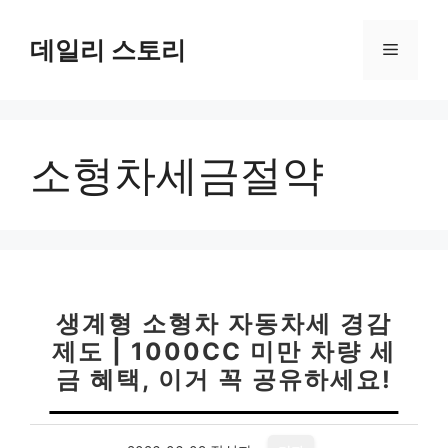
컨
텐
데일리 스토리
메
츠
로
뉴
건
너
소형차세금절약
뛰
기
생계형 소형차 자동차세 경감
제도 | 1000CC 미만 차량 세
금 혜택, 이거 꼭 공유하세요!