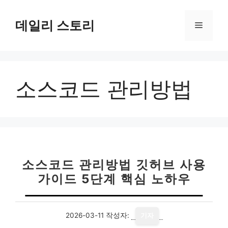
컨
텐
데일리 스토리
메
츠
로
뉴
건
너
소스코드 관리방법
뛰
기
소스코드 관리방법 깃허브 사용
가이드 5단계 핵심 노하우
2026-03-11
작성자:
기자