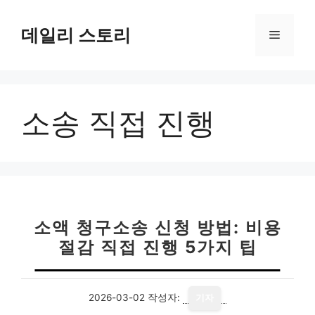
컨
텐
데일리 스토리
메
츠
로
뉴
건
너
소송 직접 진행
뛰
기
소액 청구소송 신청 방법: 비용
절감 직접 진행 5가지 팁
2026-03-02
작성자:
기자