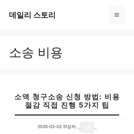
컨
텐
데일리 스토리
메
츠
로
뉴
건
너
소송 비용
뛰
기
소액 청구소송 신청 방법: 비용
절감 직접 진행 5가지 팁
2026-03-02
작성자:
기자