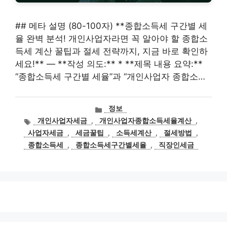
## 메타 설명 (80-100자) **종합소득세 구간별 세
율 완벽 분석! 개인사업자라면 꼭 알아야 할 종합소
득세 계산 꿀팁과 절세 전략까지, 지금 바로 확인하
세요!** — **작성 의도:** * **제목 내용 요약:**
“종합소득세 구간별 세율”과 “개인사업자 종합소…
카
정보
테
태
개인사업자세금
,
개인사업자종합소득세율계산
,
고
그
사업자세금
,
세금꿀팁
,
소득세계산
,
절세방법
,
리
종합소득세
,
종합소득세구간별세율
,
직장인세금