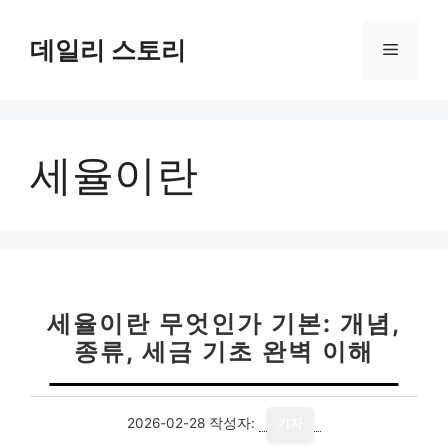
컨
텐
데일리 스토리
메
츠
로
뉴
건
너
세율이란
뛰
기
세율이란 무엇인가 기본: 개념,
종류, 세금 기초 완벽 이해
2026-02-28
작성자:
기자