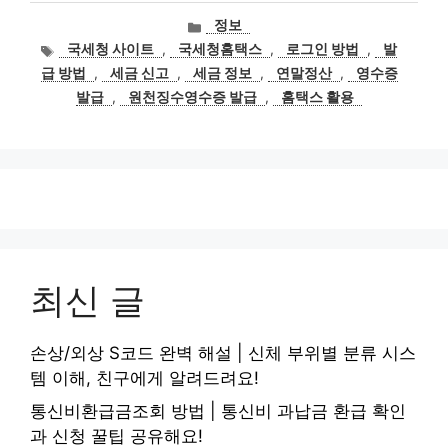
카
정보
테
태
국세청 사이트
,
국세청홈택스
,
로그인 방법
,
발
고
그
급 방법
,
세금 신고
,
세금 정보
,
연말정산
,
영수증
리
발급
,
원천징수영수증 발급
,
홈택스 활용
최신 글
손상/외상 S코드 완벽 해설 | 신체 부위별 분류 시스
템 이해, 친구에게 알려드려요!
통신비환급금조회 방법 | 통신비 과납금 환급 확인
과 신청 꿀팁 공유해요!