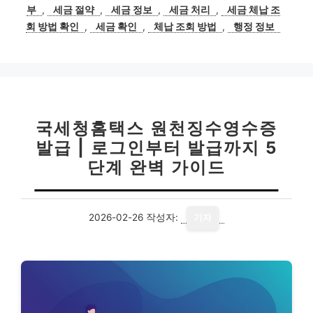
고
그
부
,
세금 절약
,
세금 정보
,
세금 처리
,
세금 체납 조
리
회 방법 확인
,
세금 확인
,
체납 조회 방법
,
행정 정보
국세청홈택스 원천징수영수증
발급 | 로그인부터 발급까지 5
단계 완벽 가이드
2026-02-26
작성자:
기자