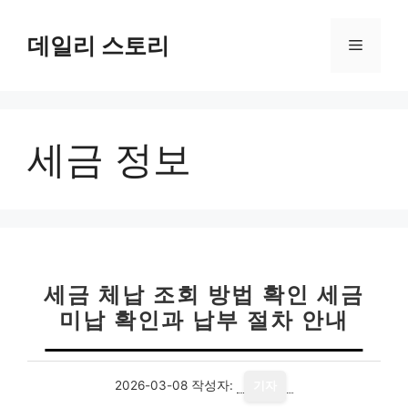
컨
텐
데일리 스토리
메
츠
로
뉴
건
너
세금 정보
뛰
기
세금 체납 조회 방법 확인 세금
미납 확인과 납부 절차 안내
2026-03-08
작성자:
기자