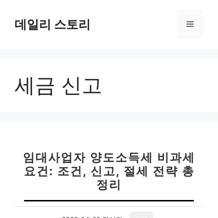
컨
텐
데일리 스토리
메
츠
로
뉴
건
너
세금 신고
뛰
기
임대사업자 양도소득세 비과세
요건: 조건, 신고, 절세 전략 총
정리