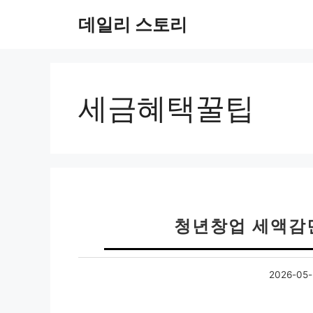
컨
데일리 스토리
텐
츠
로
건
너
세금혜택꿀팁
뛰
기
청년창업 세액감면
2026-05-