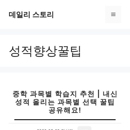
컨
텐
데일리 스토리
메
츠
로
뉴
건
너
성적향상꿀팁
뛰
기
중학 과목별 학습지 추천 | 내신
성적 올리는 과목별 선택 꿀팁
공유해요!