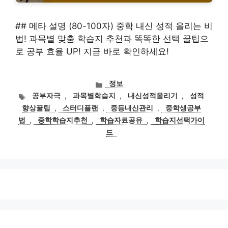
## 메타 설명 (80-100자) 중학 내신 성적 올리는 비
법! 과목별 맞춤 학습지 추천과 똑똑한 선택 꿀팁으
로 공부 효율 UP! 지금 바로 확인하세요!
카
정보
테
태
공부자극
,
과목별학습지
,
내신성적올리기
,
성적
고
그
향상꿀팁
,
스터디플랜
,
중등내신관리
,
중학생공부
리
법
,
중학학습지추천
,
학습자료공유
,
학습지선택가이
드