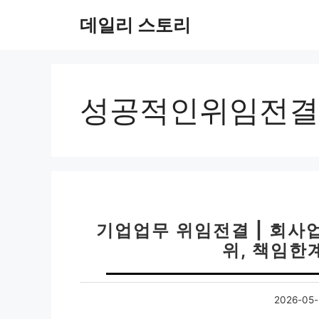
컨
데일리 스토리
텐
츠
로
건
너
성공적인위임전결
뛰
기
기업업무 위임전결 | 회사
위, 책임한
2026-05-