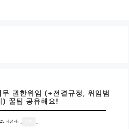
업무 권한위임 (+전결규정, 위임범
계) 꿀팁 공유해요!
25
작성자:
기자