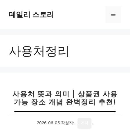
컨
텐
데일리 스토리
메
츠
로
뉴
건
너
사용처정리
뛰
기
사용처 뜻과 의미 | 상품권 사용
가능 장소 개념 완벽정리 추천!
2026-06-05
작성자:
기자