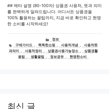
## 메타 설명 (80-100자) 상품권 사용처, 뜻과 의미
를 완벽하게 알려드립니다. 어디서든 상품권을
100% 활용하는 꿀팁까지, 지금 바로 확인하고 현명
한 소비를 시작하세요!
카
정보
테
태
구매가이드
,
똑똑한쇼핑
,
사용처개념
,
사용처뜻
고
그
과의미
,
사용처정리
,
상품권사용가능장소
,
상품권활
리
용팁
,
생활꿀팁
,
정보공유
,
현명한소비
최신 글