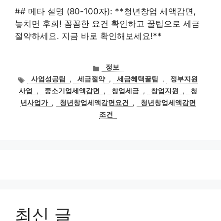
## 메타 설명 (80-100자): **청년창업 세액감면,
놓치면 후회! 꼼꼼한 요건 확인하고 꿀팁으로 세금
절약하세요. 지금 바로 확인해보세요!**
카
정보
테
태
사업성공팁
,
세금절약
,
세금혜택꿀팁
,
정부지원
고
그
사업
,
중소기업세액감면
,
창업세금
,
창업지원
,
청
리
년사업가
,
청년창업세액감면요건
,
청년창업세액감면
조건
최신 글