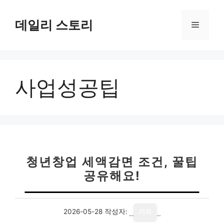
컨
텐
데일리 스토리
메
츠
로
뉴
건
너
사업성공팁
뛰
기
청년창업 세액감면 조건, 꿀팁
공유해요!
2026-05-28
작성자:
기자