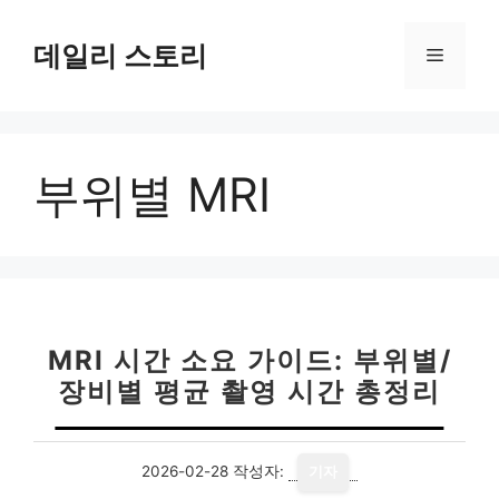
컨
텐
데일리 스토리
메
츠
로
뉴
건
너
부위별 MRI
뛰
기
MRI 시간 소요 가이드: 부위별/
장비별 평균 촬영 시간 총정리
2026-02-28
작성자:
기자