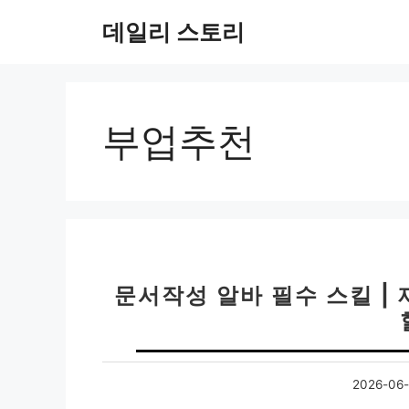
컨
데일리 스토리
텐
츠
로
건
너
부업추천
뛰
기
문서작성 알바 필수 스킬 |
2026-06-