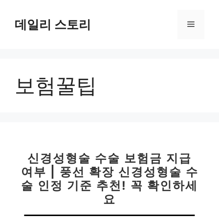
컨
텐
데일리 스토리
메
츠
로
뉴
건
너
보험꿀팁
뛰
기
신경성형술 수술 보험금 지급
여부 | 풍선 확장 신경성형술 수
술 인정 기준 추천! 꼭 확인하세
요