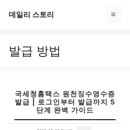
컨
텐
데일리 스토리
메
츠
로
뉴
건
너
발급 방법
뛰
기
국세청홈택스 원천징수영수증
발급 | 로그인부터 발급까지 5
단계 완벽 가이드