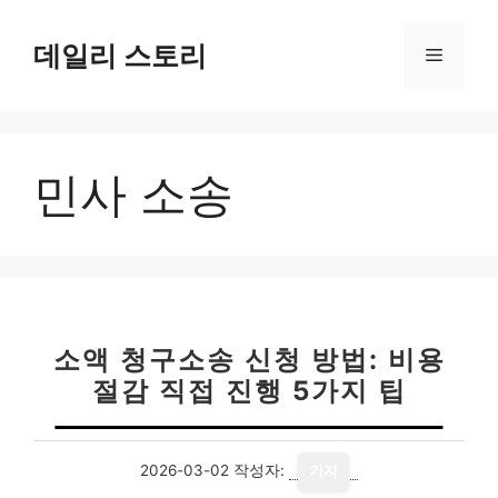
컨
텐
데일리 스토리
메
츠
로
뉴
건
너
민사 소송
뛰
기
소액 청구소송 신청 방법: 비용
절감 직접 진행 5가지 팁
2026-03-02
작성자:
기자