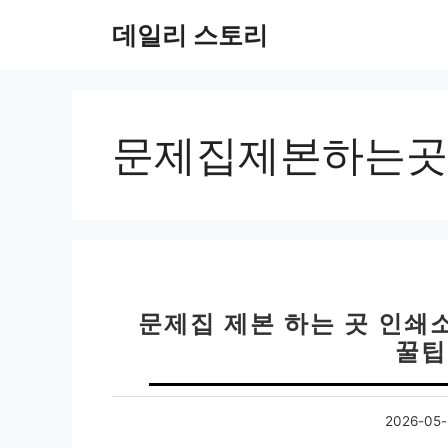
컨
데일리 스토리
텐
츠
로
건
너
문제집제본하는곳
뛰
기
문제집 제본 하는 곳 인쇄소
꿀팁
2026-05-