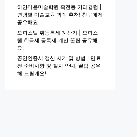
하얀마음미술학원 죽전동 커리큘럼 |
연령별 미술교육 과정 추천! 친구에게
공유해요
오피스텔 취등록세 계산기 | 오피스
텔 취득세 등록세 계산 꿀팁 공유해
요!
공인인증서 갱신 시기 및 방법 | 만료
전 준비사항 및 절차 안내, 꿀팁 공유
해 드릴게요!