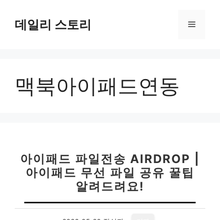
컨
텐
데일리 스토리
메
츠
로
뉴
건
너
맥북아이패드연동
뛰
기
아이패드 파일전송 AIRDROP |
아이패드 무선 파일 공유 꿀팁
알려드려요!