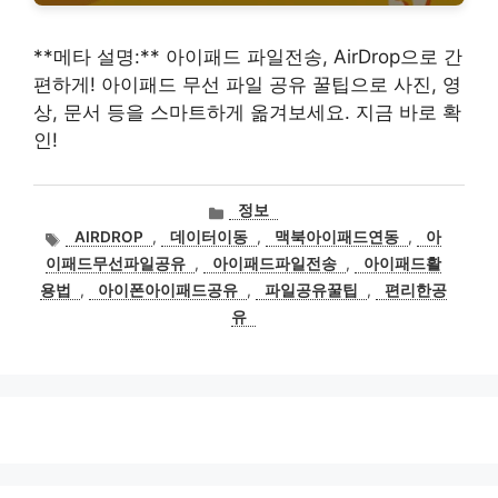
**메타 설명:** 아이패드 파일전송, AirDrop으로 간
편하게! 아이패드 무선 파일 공유 꿀팁으로 사진, 영
상, 문서 등을 스마트하게 옮겨보세요. 지금 바로 확
인!
카
정보
테
태
AIRDROP
,
데이터이동
,
맥북아이패드연동
,
아
고
그
이패드무선파일공유
,
아이패드파일전송
,
아이패드활
리
용법
,
아이폰아이패드공유
,
파일공유꿀팁
,
편리한공
유