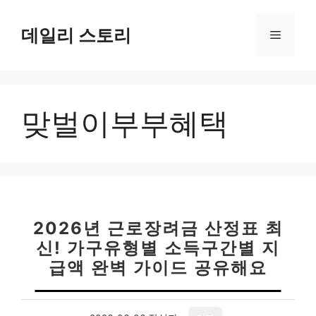
컨
텐
데일리 스토리
메
츠
로
뉴
건
너
맞벌이부부혜택
뛰
기
2026년 근로장려금 산정표 최
신! 가구유형별 소득구간별 지
급액 완벽 가이드 공유해요