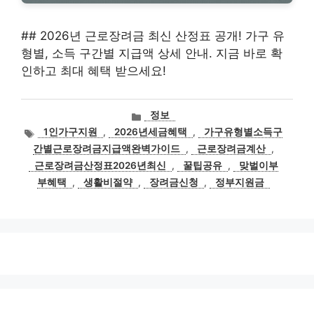
## 2026년 근로장려금 최신 산정표 공개! 가구 유
형별, 소득 구간별 지급액 상세 안내. 지금 바로 확
인하고 최대 혜택 받으세요!
카
정보
테
태
1인가구지원
,
2026년세금혜택
,
가구유형별소득구
고
그
간별근로장려금지급액완벽가이드
,
근로장려금계산
,
리
근로장려금산정표2026년최신
,
꿀팁공유
,
맞벌이부
부혜택
,
생활비절약
,
장려금신청
,
정부지원금