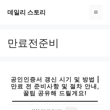
컨
텐
데일리 스토리
메
츠
로
뉴
건
너
만료전준비
뛰
기
공인인증서 갱신 시기 및 방법 |
만료 전 준비사항 및 절차 안내,
꿀팁 공유해 드릴게요!