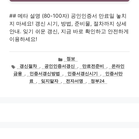
## 메타 설명 (80-100자) 공인인증서 만료일 놓치
지 마세요! 갱신 시기, 방법, 준비물, 절차까지 상세
안내. 잊기 쉬운 갱신, 지금 바로 확인하고 안전하게
이용하세요!
카
정보
테
태
갱신절차
,
공인인증서갱신
,
만료전준비
,
온라인
고
그
금융
,
인증서갱신방법
,
인증서갱신시기
,
인증서만
리
료
,
잊지말자
,
전자서명
,
정부24