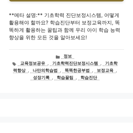
**메타 설명:** 기초학력 진단보정시스템, 어떻게
활용해야 할까요? 학습진단부터 보정교육까지, 똑
똑하게 활용하는 꿀팁과 함께 우리 아이 학습 능력
향상을 위한 모든 것을 알아보세요!
카
정보
테
태
교육정보공유
,
기초학력진단보정시스템
,
기초학
고
그
력향상
,
나만의학습법
,
똑똑한공부법
,
보정교육
,
리
성장기록
,
학습꿀팁
,
학습진단