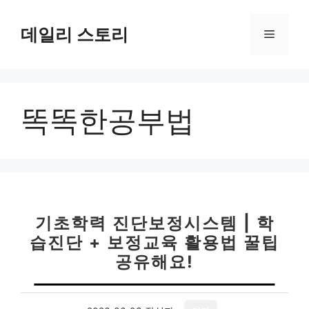
컨
텐
데일리 스토리
메
츠
로
뉴
건
너
똑똑한공부법
뛰
기
기초학력 진단보정시스템 | 학
습진단 + 보정교육 활용법 꿀팁
공유해요!