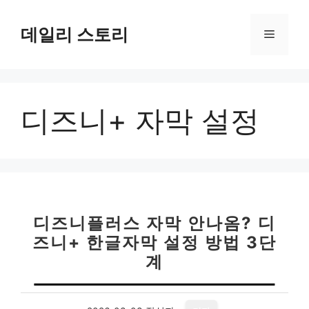
컨
텐
데일리 스토리
메
츠
로
뉴
건
너
디즈니+ 자막 설정
뛰
기
디즈니플러스 자막 안나옴? 디
즈니+ 한글자막 설정 방법 3단
계