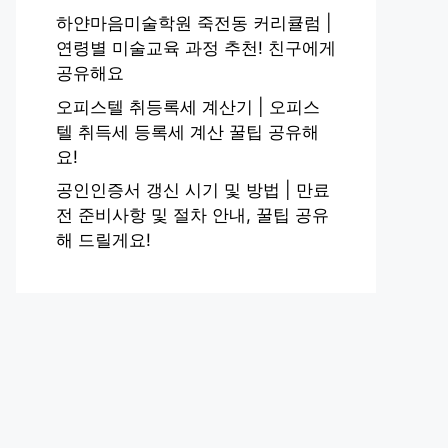
하얀마음미술학원 죽전동 커리큘럼 |
연령별 미술교육 과정 추천! 친구에게
공유해요
오피스텔 취등록세 계산기 | 오피스
텔 취득세 등록세 계산 꿀팁 공유해
요!
공인인증서 갱신 시기 및 방법 | 만료
전 준비사항 및 절차 안내, 꿀팁 공유
해 드릴게요!