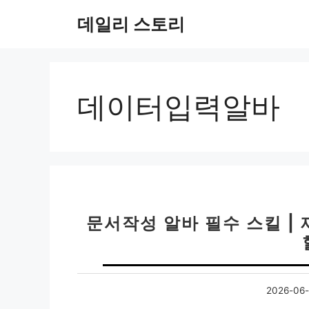
컨
데일리 스토리
텐
츠
로
건
너
데이터입력알바
뛰
기
문서작성 알바 필수 스킬 |
2026-06-