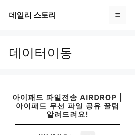
컨
텐
데일리 스토리
메
츠
로
뉴
건
너
데이터이동
뛰
기
아이패드 파일전송 AIRDROP |
아이패드 무선 파일 공유 꿀팁
알려드려요!