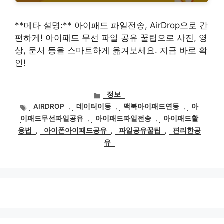
**메타 설명:** 아이패드 파일전송, AirDrop으로 간
편하게! 아이패드 무선 파일 공유 꿀팁으로 사진, 영
상, 문서 등을 스마트하게 옮겨보세요. 지금 바로 확
인!
카
정보
테
태
AIRDROP
,
데이터이동
,
맥북아이패드연동
,
아
고
그
이패드무선파일공유
,
아이패드파일전송
,
아이패드활
리
용법
,
아이폰아이패드공유
,
파일공유꿀팁
,
편리한공
유