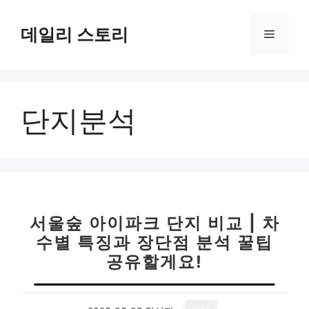
컨
텐
데일리 스토리
메
츠
로
뉴
건
너
단지분석
뛰
기
서울숲 아이파크 단지 비교 | 차
수별 특징과 장단점 분석 꿀팁
공유할게요!