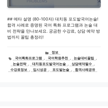
## 메타 설명 (80-100자) 대치동 포도밭국어논술!
합격 사례로 증명된 국어 특화 프로그램과 논술 대
비 전략을 만나보세요. 궁금한 수강료, 상담 예약 방
법까지 꿀팁 총정리!
카
정보
테
태
국어특화프로그램
,
국어학원추천
,
논술대비꿀팁
,
고
그
논술전략
,
대치동포도밭국어논술
,
상담예약필수
,
리
수강료정보
,
입시성공
,
포도밭논술
,
합격사례공유