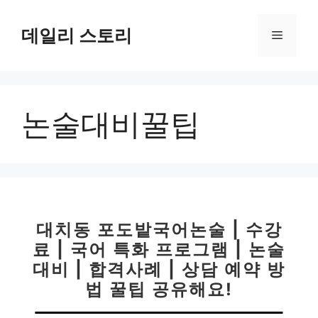
컨
텐
데일리 스토리
메
츠
로
뉴
건
너
논술대비꿀팁
뛰
기
대치동 포도밭국어논술 | 수강
료 | 국어 특화 프로그램 | 논술
대비 | 합격사례 | 상담 예약 방
법 꿀팁 공유해요!