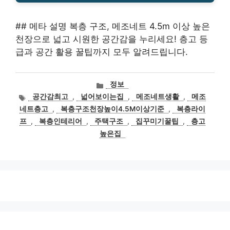
## 메타 설명 복층 구조, 메조네트 4.5m 이상 높은
천장으로 넓고 시원한 공간감을 누리세요! 층고 등
급과 공간 활용 꿀팁까지 모두 알려드립니다.
카
정보
테
태
공간감최고
,
넓어보이는집
,
메조네트생활
,
메조
고
그
네트층고
,
복층구조천장높이4.5M이상기준
,
복층라이
리
프
,
복층인테리어
,
주택구조
,
집꾸미기꿀팁
,
층고
높은집