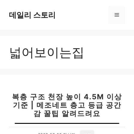
컨
텐
데일리 스토리
메
츠
로
뉴
건
너
넓어보이는집
뛰
기
복층 구조 천장 높이 4.5M 이상
기준 | 메조네트 층고 등급 공간
감 꿀팁 알려드려요