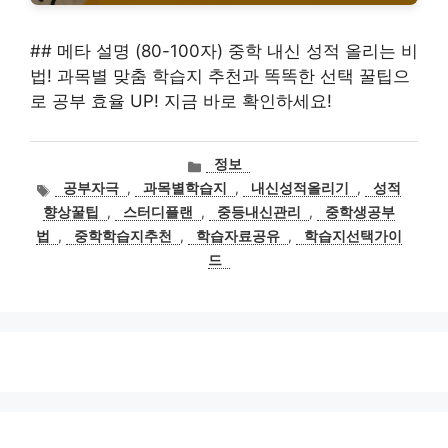
## 메타 설명 (80-100자) 중학 내신 성적 올리는 비
법! 과목별 맞춤 학습지 추천과 똑똑한 선택 꿀팁으
로 공부 효율 UP! 지금 바로 확인하세요!
카
정보
테
태
공부자극
,
과목별학습지
,
내신성적올리기
,
성적
고
그
향상꿀팁
,
스터디플랜
,
중등내신관리
,
중학생공부
리
법
,
중학학습지추천
,
학습자료공유
,
학습지선택가이
드