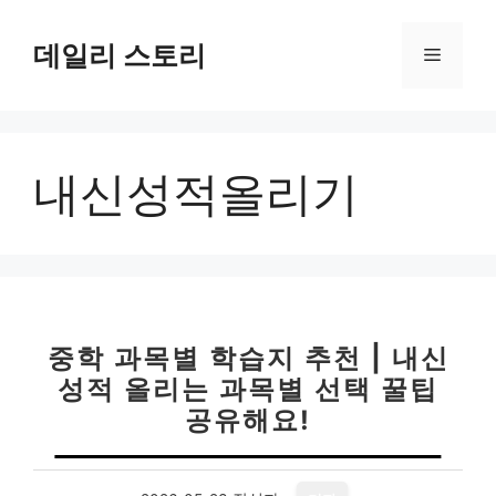
컨
텐
데일리 스토리
메
츠
로
뉴
건
너
내신성적올리기
뛰
기
중학 과목별 학습지 추천 | 내신
성적 올리는 과목별 선택 꿀팁
공유해요!