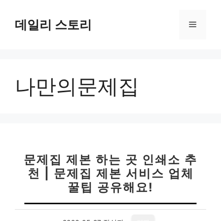
컨
텐
데일리 스토리
메
츠
로
뉴
건
너
나만의문제집
뛰
기
문제집 제본 하는 곳 인쇄소 추
천 | 문제집 제본 서비스 업체
꿀팁 공유해요!