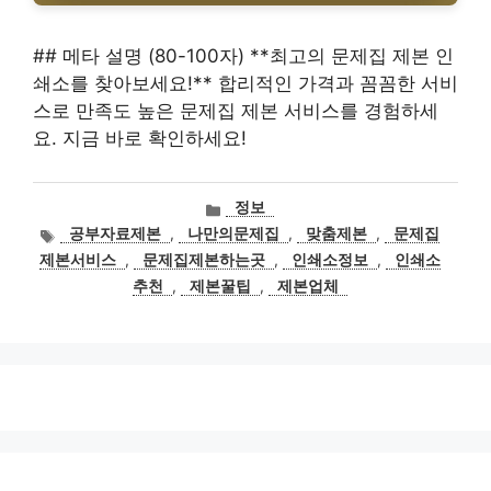
## 메타 설명 (80-100자) **최고의 문제집 제본 인
쇄소를 찾아보세요!** 합리적인 가격과 꼼꼼한 서비
스로 만족도 높은 문제집 제본 서비스를 경험하세
요. 지금 바로 확인하세요!
카
정보
테
태
공부자료제본
,
나만의문제집
,
맞춤제본
,
문제집
고
그
제본서비스
,
문제집제본하는곳
,
인쇄소정보
,
인쇄소
리
추천
,
제본꿀팁
,
제본업체