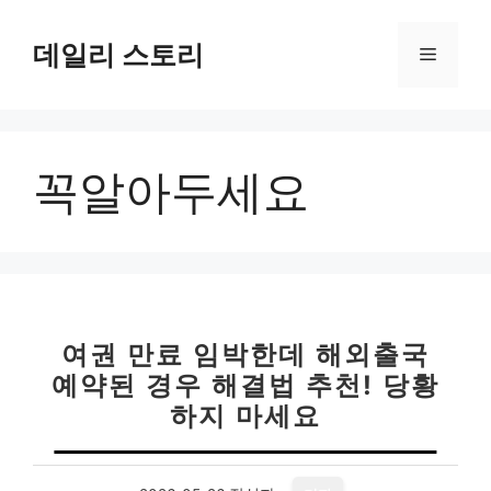
컨
텐
데일리 스토리
메
츠
로
뉴
건
너
꼭알아두세요
뛰
기
여권 만료 임박한데 해외출국
예약된 경우 해결법 추천! 당황
하지 마세요