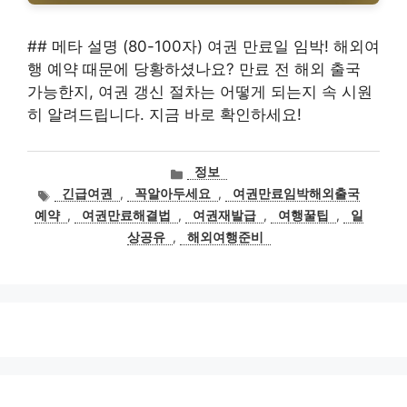
## 메타 설명 (80-100자) 여권 만료일 임박! 해외여
행 예약 때문에 당황하셨나요? 만료 전 해외 출국
가능한지, 여권 갱신 절차는 어떻게 되는지 속 시원
히 알려드립니다. 지금 바로 확인하세요!
카
정보
테
태
긴급여권
,
꼭알아두세요
,
여권만료임박해외출국
고
그
예약
,
여권만료해결법
,
여권재발급
,
여행꿀팁
,
일
리
상공유
,
해외여행준비