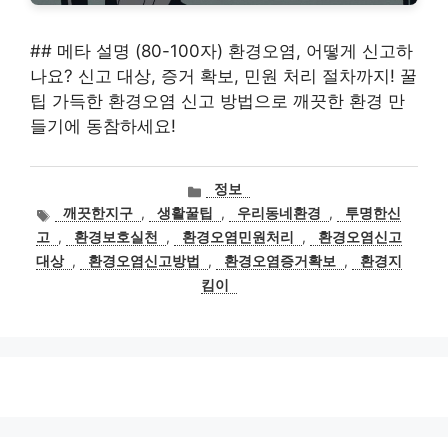
## 메타 설명 (80-100자) 환경오염, 어떻게 신고하
나요? 신고 대상, 증거 확보, 민원 처리 절차까지! 꿀
팁 가득한 환경오염 신고 방법으로 깨끗한 환경 만
들기에 동참하세요!
카
정보
테
태
깨끗한지구
,
생활꿀팁
,
우리동네환경
,
투명한신
고
그
고
,
환경보호실천
,
환경오염민원처리
,
환경오염신고
리
대상
,
환경오염신고방법
,
환경오염증거확보
,
환경지
킴이