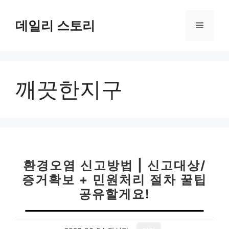
컨
텐
데일리 스토리
메
츠
로
뉴
건
너
깨끗한지구
뛰
기
환경오염 신고방법 | 신고대상/
증거확보 + 민원처리 절차 꿀팁
공유할게요!