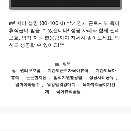
## 메타 설명 (80-100자) **기간제 근로자도 육아
휴직급여 받을 수 있습니다! 성공 사례와 함께 권리
보호, 법적 지원 활용법까지 자세히 알아보세요. 당
신도 성공할 수 있어요!**
카
정보
테
태
권리보호팁
,
기간제근로자육아휴직
,
기간제육아
고
그
휴직
,
든든한지원
,
법적지원활용법
,
성공사례공유
,
리
엄마아빠필수
,
워킹맘워킹대디
,
육아휴직급여기간
제
,
육아휴직꿀팁