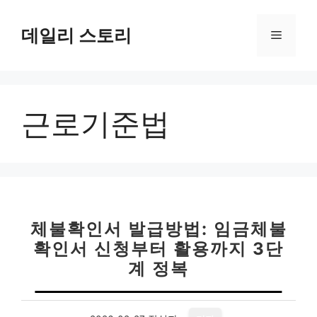
컨
텐
데일리 스토리
메
츠
로
뉴
건
너
근로기준법
뛰
기
체불확인서 발급방법: 임금체불
확인서 신청부터 활용까지 3단
계 정복