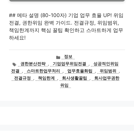
## 메타 설명 (80-100자) 기업 업무 효율 UP! 위임
전결, 권한위임 완벽 가이드. 전결규정, 위임범위,
책임한계까지 핵심 꿀팁 확인하고 스마트하게 업무
하세요!
카
정보
테
태
권한분산전략
,
기업업무위임전결
,
성공적인위임
고
그
전결
,
스마트한업무처리
,
업무효율화팁
,
위임범위
,
리
전결규정
,
책임한계
,
회사생활꿀팁
,
회사업무권한
위임