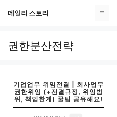
컨
텐
데일리 스토리
메
츠
로
뉴
건
너
권한분산전략
뛰
기
기업업무 위임전결 | 회사업무
권한위임 (+전결규정, 위임범
위, 책임한계) 꿀팁 공유해요!