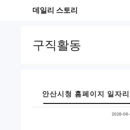
컨
데일리 스토리
텐
츠
로
건
너
구직활동
뛰
기
안산시청 홈페이지 일자리
2026-06-