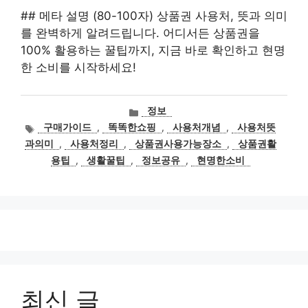
## 메타 설명 (80-100자) 상품권 사용처, 뜻과 의미
를 완벽하게 알려드립니다. 어디서든 상품권을
100% 활용하는 꿀팁까지, 지금 바로 확인하고 현명
한 소비를 시작하세요!
카
정보
테
태
구매가이드
,
똑똑한쇼핑
,
사용처개념
,
사용처뜻
고
그
과의미
,
사용처정리
,
상품권사용가능장소
,
상품권활
리
용팁
,
생활꿀팁
,
정보공유
,
현명한소비
최신 글